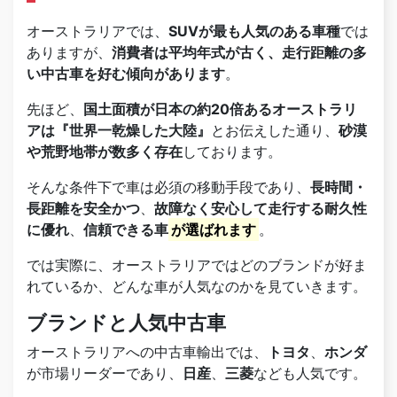
オーストラリアでは、
SUVが最も人気のある車種
では
ありますが、
消費者は平均年式が古く、走行距離の多
い中古車を好む傾向があります
。
先ほど、
国土面積が日本の約20倍あるオーストラリ
アは『世界一乾燥した大陸』
とお伝えした通り、
砂漠
や荒野地帯が数多く存在
しております。
そんな条件下で車は必須の移動手段であり、
長時間・
長距離を安全かつ
、
故障なく安心して走行する耐久性
に優れ
、
信頼できる車
が選ばれます
。
では実際に、オーストラリアではどのブランドが好ま
れているか、どんな車が人気なのかを見ていきます。
ブランドと人気中古車
オーストラリアへの中古車輸出では、
トヨタ
、
ホンダ
が市場リーダーであり、
日産
、
三菱
なども人気です。