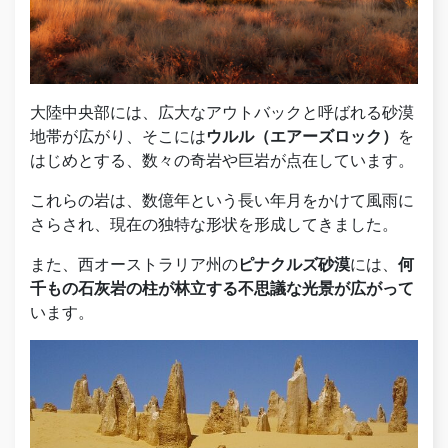
大陸中央部には、広大なアウトバックと呼ばれる砂漠
地帯が広がり、そこには
ウルル（エアーズロック）
を
はじめとする、数々の奇岩や巨岩が点在しています。
これらの岩は、数億年という長い年月をかけて風雨に
さらされ、現在の独特な形状を形成してきました。
また、西オーストラリア州の
ピナクルズ砂漠
には、
何
千もの石灰岩の柱が林立する不思議な光景が広がって
います。