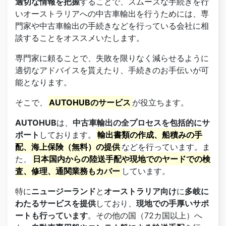
適切な情報を把握
することで、スムーズな手続きを行
いオーストラリアへの中古車輸出を行うためには、専
門家や中古車輸出の手続きなどを行っている会社に相
談することをオススメいたします。
専門家に頼ることで、失敗を限りなく減らせるように
適切なアドバイスを貰えたり、手続きのお手伝いが可
能となります。
そこで、
AUTOHUBのサービス
が役立ちます。
AUTOHUB
は、
中古車輸出の全プロセスを包括的にサ
ポート
しております。
輸出書類の作成、船積みの手
配、海上保険（無料）の提供
などを行っています。ま
た、
日本国内からの陸送手配や現地でのヤードでの検
査、修理、通関業務もカバー
しています。
特に
ニュージーランド
と
オーストラリア向け
に
多岐に
わたるサービスを提供
しており、
現地での手厚いサポ
ートも行っています
。その他の国（72カ国以上）へ