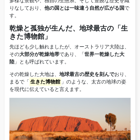
多様な景観や、独自の生態系、そして豊饒な歴史を織
りなしており、
他の国とは一味違う自然が広がる国
で
す。
乾燥と孤独が生んだ、地球最古の「生
きた博物館」
先ほども少し触れましたが、オーストラリア大陸は、
その
大部分が乾燥地帯
であり、「
世界一乾燥した大
陸
」とも呼ばれています。
その乾燥した大地は、
地球最古の歴史を刻んで
おり、
まるで「
生きた博物館
」のような、太古の地球の姿
を現代に伝えていると言えます。