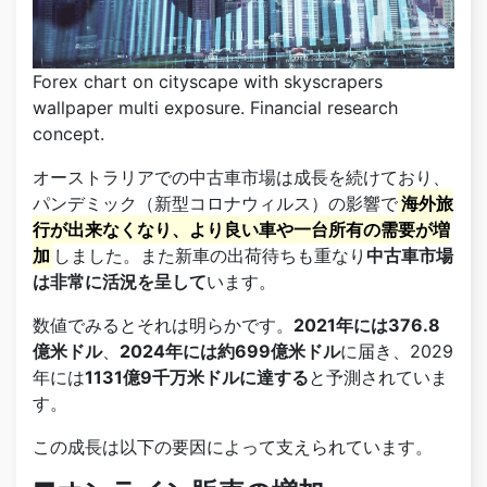
Forex chart on cityscape with skyscrapers
wallpaper multi exposure. Financial research
concept.
オーストラリアでの中古車市場は成長を続けており、
パンデミック（新型コロナウィルス）の影響で
海外旅
行が出来なくなり、より良い車や一台所有の需要が増
加
しました。また新車の出荷待ちも重なり
中古車市場
は非常に活況を呈して
います。
数値でみるとそれは明らかです。
2021年には376.8
億米ドル
、
2024年には約699億米ドル
に届き、2029
年には
1131億9千万米ドルに達する
と予測されていま
す。
この成長は以下の要因によって支えられています。