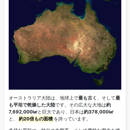
オーストラリア大陸は、地球上で
最も古く
、そして
最
も平坦で乾燥した大陸
です。その広大な大地は
約
7,692,000㎢
と巨大であり、日本は
約378,000㎢
と、
約20倍もの面積
を誇っています。