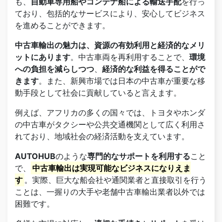
も、
自動車専用船やコンテナ船による輸送手配
を行っ
ており、包括的なサービスにより、安心してビジネス
を進めることができます。
中古車輸出の魅力は、資源の有効利用と経済的なメリ
ットにあります
。中古車両を再利用することで、
環境
への負担を減らしつつ
、
経済的な利益を得ることがで
きます
。また、新興市場では日本の中古車が重要な移
動手段として社会に貢献していると言えます。
例えば、アフリカの多くの国々では、トヨタやホンダ
の中古車がタクシーや公共交通機関として広く利用さ
れており、地域社会の経済活動を支えています。
AUTOHUB
のような
専門的なサポートを利用する
こと
で、
中古車輸出は実現可能なビジネスになりえま
す
。実際、巨大な船会社や通関業者と直接取引を行う
ことは、一握りの大手や老舗中古車輸出業者以外では
困難です。