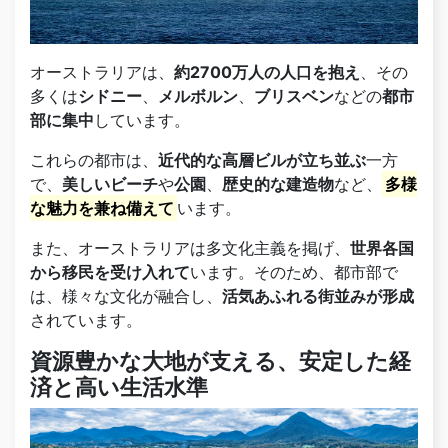
オーストラリアは、
約2700万人の人口を抱え
、その
多くは
シドニー
、
メルボルン
、
ブリスベン
などの
都市
部に集中
しています。
これらの都市は、
近代的な高層ビルが立ち並ぶ
一方
で、
美しいビーチ
や
公園
、
歴史的な建造物
など、
多様
な魅力を兼ね備えて
います。
また、オーストラリアは多文化主義を掲げ、
世界各国
から移民を受け入れて
います。そのため、都市部で
は、様々な文化が融合し、
活気あふれる街並みが形成
されています。
資源豊かな大地が支える、安定した経
済と高い生活水準